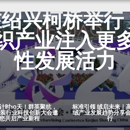
24第七届世界
绍兴柯桥举行
织产业注入更
性发展活力
计时10天！群英聚杭，
标准引领 绒启未来｜
6服装行业科技创新大会邀
绒产业发展趋势分享
您共启产业新程
行