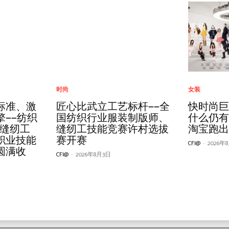
Home
趋势
人物
新闻
秀场
面料
商业信息
服装院校
IT信息化
高端论坛
时尚
面料
商业信息
女装
IT信息化
市场营销
女装
”品牌对接
任务」：
2026中
讨会 柬埔
装制版师/
标准、激
设计之力 光耀未来｜第十
即兴的春天，确定的生
35年校庆＋30年赛事：江
ISPO BEIJING 2026：
锻造科技新质力 铸就品牌
匠心比武立工艺标杆——全
1038
2026 
NAER
百世汇
时尚行
快时尚
款面料调
达人如何
海宁，抒写
服智造新
竞赛许村
——纺织
一届十佳纺织面料设计师
意：巨量引擎2026春日营
西服装学院“双庆”巡展诠
ALVANON的体型算法与
强国路 2026服装行业科
国纺织行业服装制版师、
决”！20
装行业 
计师Coli
智化供
业关键
什么仍
钱
 助力许村
/缝纫工
柯桥揭晓
销IP矩阵发布
释育人定力
尺码策略，激发品牌竞争
技创新大会在杭州临平召
缝纫工技能竞赛许村选拔
会见证
典荣耀
监，首
新生态
77%的
淘宝跑
级
职业技能
力
开
赛开赛
儿演绎“
CFI@
CFI@
CFI@
-
-
-
2026年5月9日
2026年3月26日
2026年5月20日
CFI@
CFI@
CFI@
CFI@
CFI@
-
-
-
-
-
2026年
2026年
2025年
2026年
2026年
圆满收
CFI@
CFI@
CFI@
-
-
-
2026年1月7日
2026年7月29日
2026年8月3日
CFI@
-
2026年
高端论坛
场
经营管理
设备
高端论坛