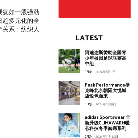
展犹如一股强劲
日趋多元化的全
产关系；纺织人
LATEST
阿迪达斯赞助全国青
少年校园足球联赛高
中组
CFI@
-
2024年8月9日
Peak Performance壁
克峰北京朝阳大悦城
店悦色而来
CFI@
-
2024年2月9日
adidas Sportswear 全
新升级CLIMAWARM暖
芯科技冬季御寒系列
CFI@
-
2024年11月10日