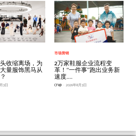
科技
商业
会展
面料
商业信息
女装
IT信息化
市场营销
市场营销
款柯桥面料“巅峰对
CTGE 第五届纺织服
SI任命国际奢牌前设
美携手十三载：数
业的可追溯性：企
巨头收缩离场，为
索康尼 X SORONA® ｜演
赛得利与蕉内达成战略合
元陌 YOMO 亮相第五届潮
海柔闪攀机器人驱动李宁
时尚行业的可追溯性：企
2万家鞋服企业流程变
26“柯桥优选”评审
“红头船奖” 颁奖盛
n Jiang为创意总
应链共筑服装产业
决策可影响高达
有大量服饰黑马从
绎高智羊毛运动生活
作——以再生纤维素纤维为
汕服博会, 以品类创新定
智能仓储再升级
业关键决策可影响高达
革！“一件事”跑出业务新
好面料新高度
启幕
秀携李冰冰、胡杏
碳足迹
出？
核心，共同推进中国服装
义内衣外穿融合新赛道
77%的碳足迹
速度……
CFI@
CFI@
-
-
2026年4月30日
2025年7月29日
无界优雅”
产业高质量升级
5月6日
3月22日
8月11日
7月29日
8月3日
CFI@
CFI@
CFI@
-
-
-
2026年3月20日
2026年7月29日
2026年8月3日
4月20日
CFI@
-
2026年1月26日