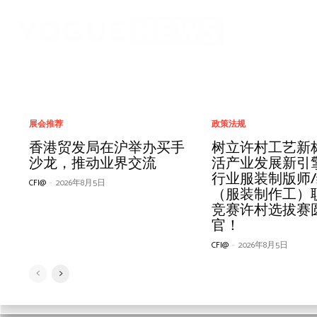
面料
人物
政策法规
女装
IT信息化
市场营销
展会推荐
面料
商业信息
流行发布
IT信息化
经营管理
政策法规
共探面料趋势 赋能产业创
邓超予登纽约时代广场新
树立许村工艺新标准、激
快时尚巨头收缩离场，为
力克Retviews洞察：消费
2万家鞋服企业流程变
香港贸发局在沪举办买手
2026“柯桥优选
一文看懂「星选
COCOBELLA亮相
力克时尚客户研
全国纺织行业服
树立许村工艺新
新｜中国流行面料入围评
时代杰出华人海外展播
活产业发展新引擎——纺织
什么仍有大量服饰黑马从
分层加剧，中端品牌以高
革！“一件事”跑出业务新
沙龙，推动业界交流
会成功举办，千
从入门到精通，
国国际时装周·
寨站——开启运动
缝纫工职业技能
活产业发展新引擎
审走进太平鸟时尚中心
行业服装制版师/缝纫工
淘宝跑出？
端化重塑增长逻辑
速度……
样促产业链协同
靠短视频分成赚
鎏光日记
纪元
选拔赛鸣锣开赛
行业服装制版师
CFI@
CFI@
-
-
2023年11月11日
2026年8月5日
（服装制作工）职业技能
服装产业提质升
（服装制作工）
CFI@
CFI@
CFI@
CFI@
-
-
-
-
2026年7月17日
2026年8月3日
2026年5月22日
2026年8月3日
CFI@
CFI@
CFI@
CFI@
-
-
-
-
2026年5月22日
2026年7月24日
2026年7月20日
2026年4月3日
竞赛许村选拔赛圆满收
竞赛许村选拔赛
CFI@
-
2026年8月2日
官！
官！
CFI@
-
2026年8月5日
CFI@
-
2026年8月5日
ALL
运动
面料
ALL
ALL
ALL
女装
IT信息化
产业集群
服装院校
休闲娱乐
流行发布
市场营销
秀场发布
百货商