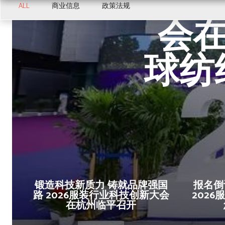
20
ALL
商业信息
政策法规
会在
球纺
锻造科技新质力 铸就品牌强国
报名倒
路 2026服装行业科技创新大会
202
在杭州临平召开