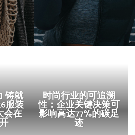
 铸就
时尚行业的可追溯
26服装
性：企业关键决策可
大会在
影响高达77%的碳足
开
迹