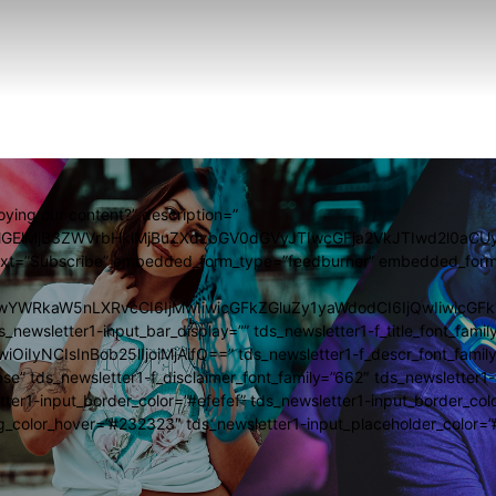
oying our content?” description=”
GElMjB3ZWVrbHklMjBuZXdzbGV0dGVyJTIwcGFja2VkJTIwd2l0aC
n_text=”Subscribe” embedded_form_type=”feedburner” embedded_for
JwYWRkaW5nLXRvcCI6IjMwIiwicGFkZGluZy1yaWdodCI6IjQwIiwicG
ds_newsletter1-input_bar_display=”” tds_newsletter1-f_title_font_famil
wiOiIyNCIsInBob25lIjoiMjAifQ==” tds_newsletter1-f_descr_font_famil
ase” tds_newsletter1-f_disclaimer_font_family=”662″ tds_newsletter1-
tter1-input_border_color=”#efefef” tds_newsletter1-input_border_co
g_color_hover=”#232323″ tds_newsletter1-input_placeholder_color=”