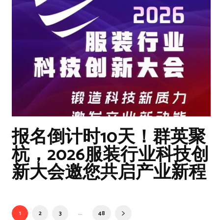
报名倒计时10天！群英聚
杭，2026服装行业科技创
新大会邀您共启产业新程
...
1
2
3
48