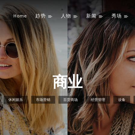
Home
趋势
人物
新闻
秀场
商业
休闲娱乐
市场营销
百货商场
经营管理
设备