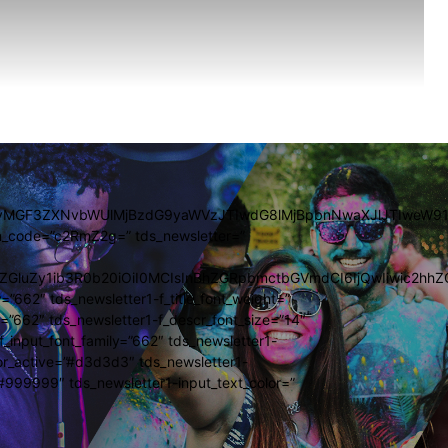
UyMGF3ZXNvbWUlMjBzdG9yaWVzJTIwdG8lMjBpbnNwaXJlJTIweW91
m_code=”c2RmZ2g=” tds_newsletter=”
FkZGluZy1ib3R0b20iOiI0MCIsInBhZGRpbmctbGVmdCI6IjQwIiwic2
y=”662″ tds_newsletter1-f_title_font_weight=”
y=”662″ tds_newsletter1-f_descr_font_size=”14″
f_input_font_family=”662″ tds_newsletter1-
lor_active=”#d3d3d3″ tds_newsletter1-
#999999″ tds_newsletter1-input_text_color=”