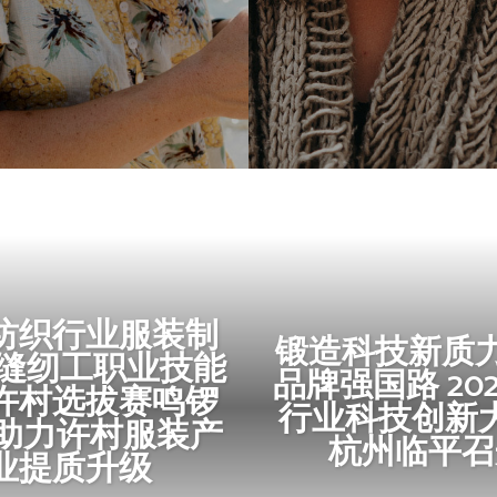
纺织行业服装制
锻造科技新质力
/缝纫工职业技能
品牌强国路 20
许村选拔赛鸣锣
行业科技创新
 助力许村服装产
杭州临平召
业提质升级