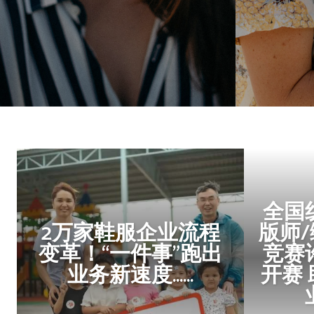
全国
2万家鞋服企业流程
版师
变革！“一件事”跑出
竞赛
业务新速度……
开赛