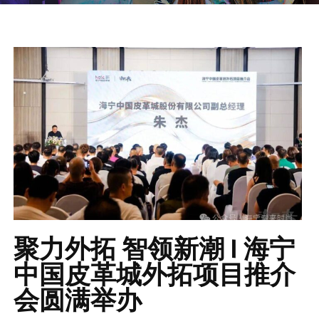
聚力外拓 智领新潮 | 海宁
中国皮革城外拓项目推介
会圆满举办