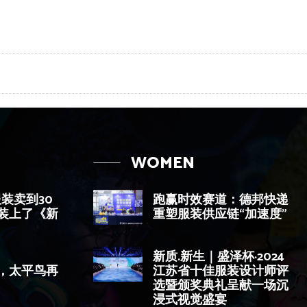
WOMEN
服装卖到30
跑赢时效赛道：德邦快递
装上了《新
重塑服装供应链“加速度”
新质.新生｜盛泽杯·2024
，太平鸟再
江苏省十佳服装设计师评
选暨颁奖典礼呈献一场沉
浸式视觉盛宴