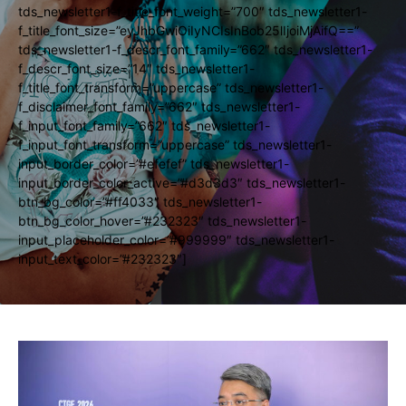
tds_newsletter1-f_title_font_weight=”700″ tds_newsletter1-
f_title_font_size=”eyJhbGwiOiIyNCIsInBob25lIjoiMjAifQ==”
tds_newsletter1-f_descr_font_family=”662″ tds_newsletter1-
f_descr_font_size=”14″ tds_newsletter1-
f_title_font_transform=”uppercase” tds_newsletter1-
f_disclaimer_font_family=”662″ tds_newsletter1-
f_input_font_family=”662″ tds_newsletter1-
f_input_font_transform=”uppercase” tds_newsletter1-
input_border_color=”#efefef” tds_newsletter1-
input_border_color_active=”#d3d3d3″ tds_newsletter1-
btn_bg_color=”#ff4033″ tds_newsletter1-
btn_bg_color_hover=”#232323″ tds_newsletter1-
input_placeholder_color=”#999999″ tds_newsletter1-
input_text_color=”#232323″]