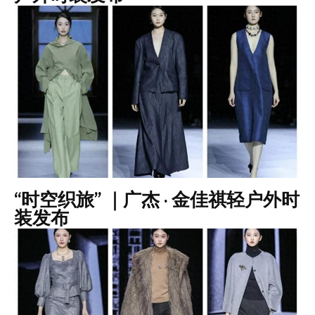
“时空织旅” ｜广杰 · 金佳祺轻户外时
装发布