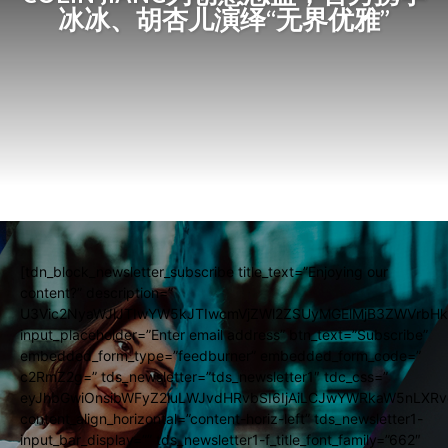
冰冰、胡杏儿演绎“无界优雅”
[tdn_block_newsletter_subscribe title_text=”Enjoying our
content?” description=”
U3Vic2NyaWJlJTIwYW5kJTIwcmVjZWl2ZSUyMGElMjB3ZWVrbHk
input_placeholder=”Enter email address” btn_text=”Subscribe”
embedded_form_type=”feedburner” embedded_form_code=”
c2RmZ2g=” tds_newsletter=”tds_newsletter1″ tdc_css=”
eyJhbGwiOnsibWFyZ2luLWJvdHRvbSI6IjAiLCJwYWRkaW5nLXRvc
content_align_horizontal=”content-horiz-left” tds_newsletter1-
input_bar_display=”” tds_newsletter1-f_title_font_family=”662″