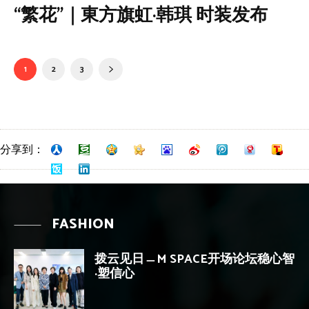
“繁花”｜東方旗虹·韩琪 时装发布
1
2
3
分享到：
FASHION
拨云见日﹘M SPACE开场论坛稳心智
·塑信心