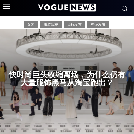
秀场
女装
服装院校
流行发布
秀场发布
快时尚巨头收缩离场，为什么仍有
大量服饰黑马从淘宝跑出？