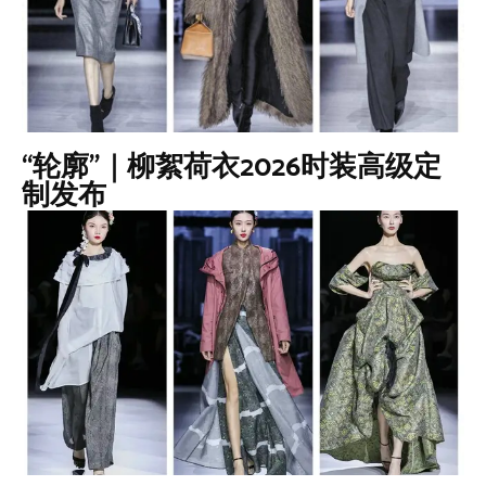
“轮廓”｜柳絮荷衣2026时装高级定
制发布