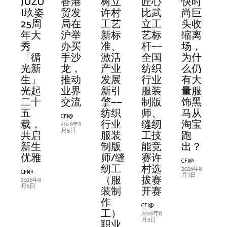
共探
邓超
树立
快时
力克
2万
JUZU
2026
一文
COC
力克
全国
香港
设计
即兴
35年
ISPO
锻造
树立
1038
2026
NAE
百世
时尚
匠心
索康
赛得
元陌
海柔
时尚
快时
面料
予登
许村
尚巨
Retvi
家鞋
I玖姿
“柯桥
看懂
OBE
时尚
纺织
贸发
之力
的春
校庆
BEIJI
科技
许村
款柯
CTGE
RSI任
汇美
行业
比武
尼 X
利与
YOM
闪攀
行业
尚巨
趋势
纽约
工艺
头收
ews
服企
25周
优选”
「星
LLA
客户
行业
局在
光耀
天，
＋30
NG
新质
工艺
桥面
第五
命国
携手
的可
立工
SOR
蕉内
O 亮
机器
的可
头收
绍兴市委书记施惠芳
在致辞时谈到，多年来，绍兴坚持纺织业作为
赋能
时代
新标
缩离
洞
业流
年大
品牌
选任
亮相
研讨
服装
沪举
未来
确定
年赛
2026
力 铸
新标
料“巅
届纺
际奢
十三
追溯
艺标
ONA
达成
相第
人驱
追溯
缩离
支柱产业、富民产业和国际优势产业，深入实施科技纺织、数字纺
产业
广场
准、
场，
察：
程变
秀
对接
务」
2026
会 柬
制版
办买
｜第
的生
事：
：
就品
准、
峰对
织服
牌前
载：
性：
杆——
® ｜
战略
五届
动李
性：
场，
织、文化纺织、绿色纺织、开放纺织五大战略，持续壮大产业+市
创新
新时
激活
为什
消费
革！
「循
会成
：从
中国
埔寨
师/缝
手沙
十一
意：
江西
ALV
牌强
激活
决”！
装行
设计
数智
企业
全国
演绎
合作
潮汕
宁智
企业
为什
场+创新的核心优势，全力推动绍兴纺织向新提质、向高跃升，走
｜中
代杰
产业
么仍
分层
“一件
光新
功举
入门
国际
站——
纫工
龙，
届十
巨量
服装
ANO
国路
产业
2026
业
师
化供
关键
纺织
高智
——以
服博
能仓
关键
么仍
出了一条产业链、创新链、数字链、市场链融合发展的新路子。绍
国流
出华
发展
有大
加
事”跑
生」
办，
到精
时装
开启
职业
推动
佳纺
引擎
学院
N的
2026
发展
“柯桥
“红头
Colin
应链
决策
行业
羊毛
再生
会, 以
储再
决策
有大
兴积极构建系统完整、功能完备的大纺织产业链，形成了上有聚酯
纺丝，中有织造染整，下有服装、家纺的全产业链体系。
行面
人海
新引
量服
剧，
出业
光起
千款
通，
周·海
运动
技能
业界
织面
2026
“双
体型
服装
新引
优选”
船奖”
Jiang
共筑
可影
服装
运动
纤维
品类
升级
可影
量服
料入
外展
擎——
饰黑
中端
务新
二十
面料
达人
宁，
服智
竞赛
交流
料设
春日
庆”巡
算法
行业
擎——
评审
颁奖
为创
服装
响高
制版
生活
素纤
创新
响高
饰黑
CFI@
-
围评
播
纺织
马从
品牌
速
五
调样
如何
抒写
造新
许村
计师
营销
展诠
与尺
科技
纺织
会见
盛典
意总
产业
达
师、
维为
定义
达
马从
绍兴以此次大会为契机，坚持以改革思维、创新理念，牢牢把握新
2025年7
CFI@
-
CFI@
-
月29日
型工业化发展机遇，积极抢占新质生产力发展赛道，全速推进绍兴
审走
行业
淘宝
以高
度……
载，
促产
靠短
鎏光
纪元
选拔
柯桥
IP矩
释育
码策
创新
行业
证好
荣耀
监，
新生
77%
缝纫
核
内衣
77%
淘宝
2026年8
2026年4
CFI@
-
纺织时尚化、高端化、品牌化、智能化、绿色化、国际化发展，全
月5日
月30日
进太
服装
跑
端化
共启
业链
视频
日记
赛鸣
揭晓
阵发
人定
略，
大会
服装
面料
启幕
首秀
态
的碳
工技
心，
外穿
的碳
跑
2023年11
CFI@
-
CFI@
-
面打造全球纺织产业总部经济集聚地、创意设计策源地、新质业态
月11日
平鸟
制版
出？
重塑
新生
协同
分成
锣开
布
力
激发
在杭
制版
新高
携李
足迹
能竞
共同
融合
足迹
出？
2026年8
2026年4
先发地、商贸会展主阵地，努力为世界纺织产业高质量发展作出新
CFI@
-
CFI@
-
CFI@
CFI@
-
-
月3日
月3日
时尚
师/缝
增长
优雅
赚钱
赛 助
品牌
州临
师/缝
度
冰
赛许
推进
新赛
2026年7
2026年5
2026年3
2025年8
的更大贡献。
CFI@
-
CFI@
-
CFI@
CFI@
-
-
CFI@
-
CFI@
CFI@
-
-
月20日
月9日
月22日
月11日
中心
纫工
逻辑
力许
竞争
平召
纫工
冰、
村选
中国
道
2026年8
2026年5
2026年3
2026年5
2026年7
2026年7
2026年8
CFI@
-
CFI@
-
CFI@
-
月3日
月22日
月26日
月20日
月29日
月29日
月3日
（服
村服
力
开
（服
胡杏
拔赛
服装
2026年8
2026年7
2026年5
CFI@
CFI@
-
-
CFI@
-
月6日
月24日
月6日
装制
装产
装制
儿演
开赛
产业
2026年7
2026年5
2026年3
CFI@
CFI@
-
-
月17日
月22日
月20日
作
业提
作
绎“无
高质
2026年1
2026年7
CFI@
-
月7日
月29日
工）
质升
工）
界优
量升
2026年8
月3日
职业
级
职业
雅”
级