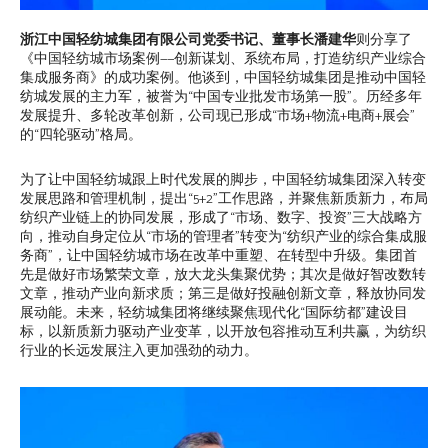
浙江中国轻纺城集团有限公司党委书记、董事长潘建华
则分享了
《中国轻纺城市场案例——创新谋划、系统布局，打造纺织产业综合
集成服务商》的成功案例。他谈到，中国轻纺城集团是推动中国轻
纺城发展的主力军，被誉为“中国专业批发市场第一股”。历经多年
发展提升、多轮改革创新，公司现已形成“市场+物流+电商+展会”
的“四轮驱动”格局。
为了让中国轻纺城跟上时代发展的脚步，中国轻纺城集团深入转变
发展思路和管理机制，提出“5+2”工作思路，并聚焦新质新力，布局
纺织产业链上的协同发展，形成了“市场、数字、投资”三大战略方
向，推动自身定位从“市场的管理者”转变为“纺织产业的综合集成服
务商”，让中国轻纺城市场在改革中重塑、在转型中升级。集团首
先是做好市场繁荣文章，放大龙头集聚优势；其次是做好智改数转
文章，推动产业向新求质；第三是做好投融创新文章，释放协同发
展动能。未来，轻纺城集团将继续聚焦现代化“国际纺都”建设目
标，以新质新力驱动产业变革，以开放包容推动互利共赢，为纺织
行业的长远发展注入更加强劲的动力。