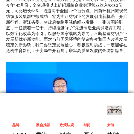
今年1-10月份，全省规模以上纺织服装企业实现营业收入9693.2亿
元，同比增长6.4%，增速高于全国2.2个百分点。日前环杭州湾现代
纺织服装集群申报成功，将为浙江纺织业的发展创造新机遇，开启
新征程。浙江省委、省政府始终重视纺织业发展，一张蓝图绘到
底，一任接着一任干。持续推进“415X”先进制造业集群培育工程，
以数字化改革为牵引，以服务国家战略为导向，不断塑造纺织产业
发展新优势新动能。面对当前国际环境的复杂多变和国内改革发展
稳定的新形势，我们要坚定发展信心，积极应对挑战，一定能够在
危机中育新机，于变局中开新局，谱写高质量发展的锦绣新篇章。
面料
人物
政策法规
女装
IT信息化
市场营销
品牌
面料
商业信息
流行发布
IT信息化
经营管理
展会推荐
面料
商业信息
服装院校
IT信息化
高端论坛
政策法规
面料
商业信息
女装
IT信息化
市场营销
时尚
面料
商业信息
女装
IT信息化
市场营销
女装