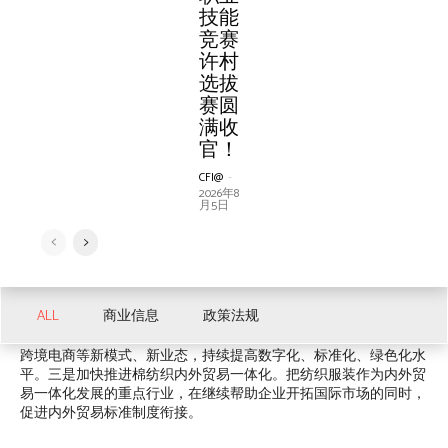
技能
技能
CFI@
-
CFI@
-
CFI@
-
竞赛
竞赛
2026年8
2026年4
2026年1
ALL
运动
面料
月2日
月20日
月26日
许村
许村
ALL
IT信息化
选拔
选拔
赛圆
赛圆
满收
满收
官！
官！
ALL
ALL
女装
产业集群
服装院校
休闲娱乐
流行发布
市场营销
CFI@
-
CFI@
-
秀场发布
百货商场
经营管理
设备
高端论坛
2026年8
2026年8
商务部市场体系建设司副司长李维正
表示，商务部高度重视纺织服
月5日
月5日
装市场建设，坚持国内国际市场联动，统筹推进扩消费、稳外贸，
以外资促进贸易投资创新发展，着力推进三方面工作：一是积极扩
大纺织服装消费，把扩大纺织服装消费作为重要任务，持续打造工
作平台，强化政策支撑；二是不断完善纺织服装流通体系。商务部
正在加快实施批发零售业高层发展行动，构建现代开放流动体系。
ALL
商业信息
政策法规
在纺织服装流通领域，将加快实施市场建设三年行动计划，推动传
统纺织服装商品交易市场数字化转型，发展品牌连锁、直播电商、
跨境电商等新模式、新业态，持续提高数字化、标准化、绿色化水
平。三是加快推进棉纺织内外贸易一体化。把纺织服装作为内外贸
易一体化发展的重点行业，在继续帮助企业开拓国际市场的同时，
促进内外贸易标准制度衔接。