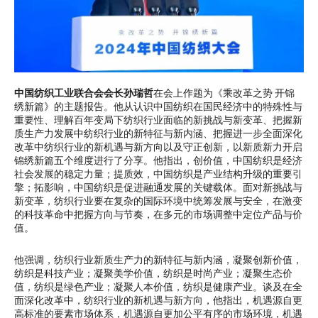
中国纺织工业联合会会长孙瑞哲
在会上作题为《乘改革之势 开锦
绣新篇》的主题报告。他从认识中国纺织在国民经济中的特殊性与
重要性、理解百年变局下纺织行业面临的新挑战与新变革、把握新
质生产力发展中纺织行业的新特征与新内涵、把握进一步全面深化
改革中纺织行业的新机遇与新方向以及守正创新，以新质新力开启
锦绣新篇五个维度进行了分享。他指出，创价值，中国纺织是经济
社会发展的稳定力量；提质效，中国纺织是产业结构升级的重要引
擎；拓影响，中国纺织是促进融通发展的关键载体。面对新挑战与
新变革，纺织行业要在复杂的国际环境中统筹发展与安全，在激变
的科技革命中把握方向与节奏，在多元的市场调整中定位产品与价
值。
他强调，纺织行业新质生产力的新特征与新内涵，凝聚创新价值，
纺织是科技产业；凝聚美学价值，纺织是时尚产业；凝聚生态价
值，纺织是绿色产业；凝聚人本价值，纺织是健康产业。谈及在全
面深化改革中，纺织行业的新机遇与新方向，他指出，机遇源自更
高标准的要素市场体系，机遇源自更加公平有序的市场环境，机遇