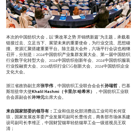
本次的中国纺织大会，以“乘改革之势 开锦绣新篇”为主题，承载着
链接过去、立足当下、展望未来的重要使命，为行业交流、思想碰
撞、资源汇聚搭建重要平台。除主题大会外，六场平行会议也相继
召开，分别是：2024中国纺织产业集群发展大会、第一届中国纺织
行业数字化转型大会、2024中国纺织创新年会、2024中国纺织服装
行业投融资大会、2024纺织行业ESG创新大会、2024中国纺织企业
文化大会。
浙江省政协副主席
张学伟
，中国纺织工业联合会会长
孙瑞哲
，巴基
斯坦驻华大使
Khalil Hashmi（卡里尔·哈希米）
，中国纺织工业联
合会原副会长
许坤元
出席大会。
来自国家部委的领导有：
工业和信息化部消费品工业司司长何亚
琼，国家发展改革委产业发展司副司长曹传贞，商务部市场体系建
设司副司长李维正，中国财贸烟草轻纺烟草工会一级巡视员王双
清；