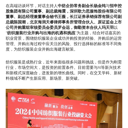
在高端访谈环节，对话主持人
中纺企协常务副会长杨金纯
与
恒申控
股集团有限公司董事、副总裁梅震，深圳歌力思服饰股份有限公司
董事、副总经理兼董事会秘书王薇，长江证券承销保荐有限公司副
总裁陈国潮，北京海润天睿律师事务所管理合伙人、原证监会上市
公司并购重组审核委员会委员罗会远，御勤资本合伙人玛天羽
以
“
纺织服装行业并购与出海的机遇和挑战
”为主题，结合对话嘉宾的
职业背景，围绕纺织服装企业成功并购投资的经验、并购后的运营
管理、并购出海过程中应关注的风险、投行选择标的标准等不同角
度，为纺织服装企业并购出海建言献策。
纺织服装是成熟行业，近年来面临很多问题和挑战，但是作为刚需
行业，市场空间大，是投资的前置条件。目前需要与AI等新兴技术
和新模式深度融合，迸发新的增长曲线。同时，在交叉学科、新材
料领域不断产生新应用、新场景、新突破。