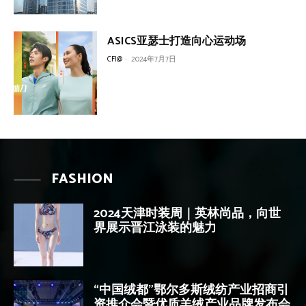
ASICS亚瑟士打造向心运动场
CFI@
-
2024年7月7日
FASHION
2024天津时装周｜英林尚品，向世
界展示晋江泳装的魅力
“中国绒都”鄂尔多斯绒纺产业招商引
资推介会暨优质羊绒产业品牌发布会