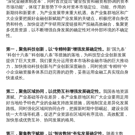
“深化金融体制改革”，同时首次提出“健全投资和融资相协调的资本
市场功能”，体现了新形势下中央对资本市场定位、功能、作用的
新期待和新要求，为产业发展带来重大机遇。各产业集群地区和广
大企业要把握好金融创新赋能产业发展的关键点，积极挖潜自身优
势和特色，加快促进产学研用深度链接和产投融高效融合，集聚更
多优质资源，以不断增强自身发展的确定性对冲外部环境的不确定
性。
第一，聚焦科技创新，以“专精特新”增强发展确定性。
新“国九条”
“科创十六条”“科创板八条”等措施的落地，为科技型企业创新发展
提供了巨大支撑。我们要充分运用资本市场和金融市场的巨大推动
力，加快推动科技创新与产业创新深度融合，同时抢抓“专精特”中
小企业融资服务体系日趋完善的趋势，妥善运用金融工具实现自身
快速成长。
第二，聚焦区域协同，以优势互补增强发展确定性。
我国各地资源
禀赋、产业基础等存在差异，各产业集群地区和广大企业要用足用
好当地给予特色产业的金融支持政策措施，因地制宜走差异化发展
路线。同时强化区域间协同合作，把握新时期中部崛起、建设全国
统一大市场等机遇，促进产业资源在区域间有序流动、高效配置，
加快形成优势互补、协同发展的格局。
第三，聚集数字赋能，以“智改数转”夯实发展确定性。
随着大数