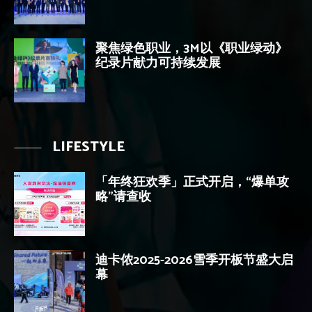
聚焦绿色职业，3M以《职业绿动》
纪录片献力可持续发展
LIFESTYLE
「年终狂欢季」正式开启，“爆单攻
略”请查收
迪卡侬2025-2026雪季开板节盛大启
幕