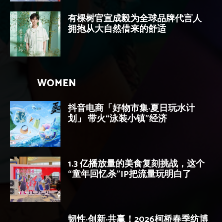
有棵树官宣成毅为全球品牌代言人
拥抱从大自然借来的舒适
WOMEN
抖音电商「好物市集·夏日玩水计
划」 带火“泳装小镇”经济
1.3 亿播放量的美食复刻挑战，这个
“童年回忆杀”IP把流量玩明白了
韧性·创新·共赢！2026柯桥春季纺博