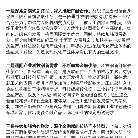
一是探索新模式新路径，深入推进产融合作。
纺织行业要根据自身
发展阶段和当前发展任务，进一步通过“数转智改网联”提升行业综
合竞争力，加强与金融机构交流对接。目前，工信部正在制定《纺
织工业数字化转型实施方案》，以数字化转型促进行业高端化、智
能化、绿色化发展，稳固国际竞争优势。同时，持续加强顶层谋
划，研究编制现代纺织工业“十五五”发展规划，加快构建与发展新
质生产力相适应的现代产业体系。积极探索适配现代化产业体系的
金融支持路径，为建设现代化产业体系提供有力的金融支撑。
二是适配产业科技创新需求，不断丰富金融供给。
科技创新能够催
生新产业、新模式、新动能，是发展新质生产力的核心要素。纺织
行业要以科技创新为引领，加大研发投入，推动新材料、新技术、
新工艺的应用，提升产品附加值，增强品牌影响力。工信部与合作
金融机构推出了专精特新贷、科技成果转化贷、工业数转贷等特色
金融产品，以及“中试险+研发贷”等多种金融组合模式，通过建立
健全碳核算和绿色金融标准体系，完善工业绿色发展信息共享机
制，加强产融合作平台建设等措施，引导金融资源向工业绿色低碳
领域汇聚，推出更多金融产品，满足企业的特定融资需求。
三是持续加强协作联动，深化金融赋能传统产业转型。
当前，纺织
工业正面临更大的资源配置约束和要素成本压力，同时迎来新一轮