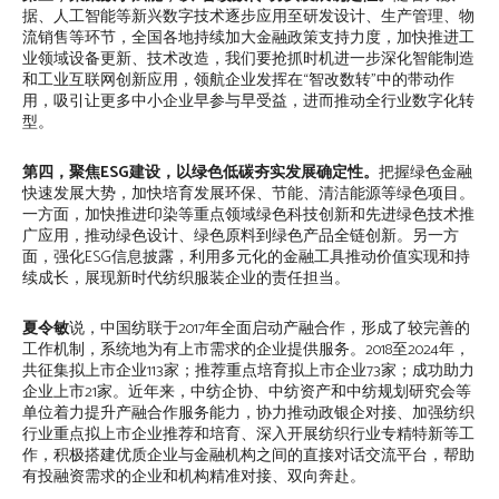
据、人工智能等新兴数字技术逐步应用至研发设计、生产管理、物
流销售等环节，全国各地持续加大金融政策支持力度，加快推进工
业领域设备更新、技术改造，我们要抢抓时机进一步深化智能制造
和工业互联网创新应用，领航企业发挥在“智改数转”中的带动作
用，吸引让更多中小企业早参与早受益，进而推动全行业数字化转
型。
第四，聚焦ESG建设，以绿色低碳夯实发展确定性。
把握绿色金融
快速发展大势，加快培育发展环保、节能、清洁能源等绿色项目。
一方面，加快推进印染等重点领域绿色科技创新和先进绿色技术推
广应用，推动绿色设计、绿色原料到绿色产品全链创新。另一方
面，强化ESG信息披露，利用多元化的金融工具推动价值实现和持
续成长，展现新时代纺织服装企业的责任担当。
夏令敏
说，中国纺联于2017年全面启动产融合作，形成了较完善的
工作机制，系统地为有上市需求的企业提供服务。2018至2024年，
共征集拟上市企业113家；推荐重点培育拟上市企业73家；成功助力
企业上市21家。近年来，中纺企协、中纺资产和中纺规划研究会等
单位着力提升产融合作服务能力，协力推动政银企对接、加强纺织
行业重点拟上市企业推荐和培育、深入开展纺织行业专精特新等工
作，积极搭建优质企业与金融机构之间的直接对话交流平台，帮助
有投融资需求的企业和机构精准对接、双向奔赴。