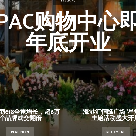
PAC购物中心
年底开业
商618全速增长，超6万
上海港汇恒隆广场”星
个品牌成交翻倍
主题活动盛大开
READ MORE
READ MORE