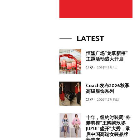
LATEST
恒隆广场”龙跃新禧”
主题活动盛大开启
CFI@
-
2024年2月4日
Coach发布2026秋季
高级服饰系列
CFI@
-
2026年2月13日
十年，纽约时装周“外
籍劳模”王陶携玖姿
JUZUI“盛开”大秀，承
启中国高端女装品牌