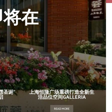
即将在
熠圣诞”
上海恒隆广场重磅打造全新生
启
活品位空间GALLERIA
READ MORE