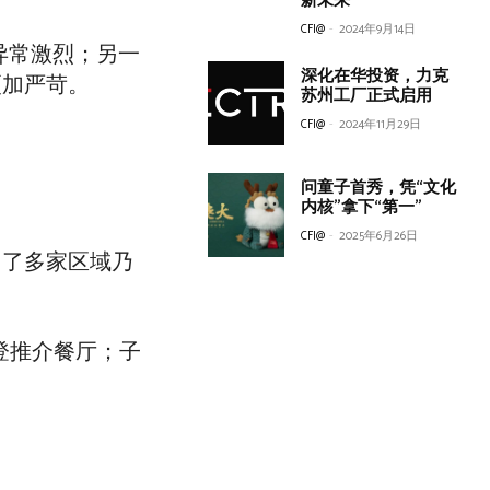
新未来
CFI@
-
2024年9月14日
异常激烈；另一
深化在华投资，力克
更加严苛。
苏州工厂正式启用
CFI@
-
2024年11月29日
问童子首秀，凭“文化
内核”拿下“第一”
CFI@
-
2025年6月26日
引了多家区域乃
登推介餐厅；子