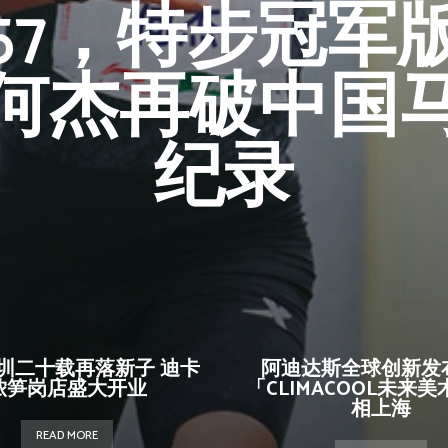
6:57，特步冠
何杰再破中国
纪录
圳二十载再落新子 迪卡
阿迪达斯全球创新发
侬笋岗店盛大开业
「CLIMACOOL未来
相上海
READ MORE