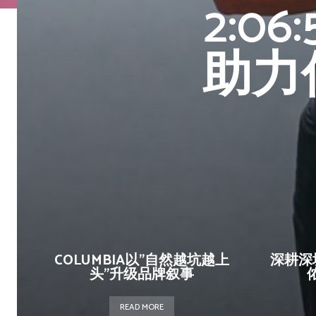
2:0
助力
COLUMBIA以”自然越坑越上
深耕深
头”升级品牌叙事
READ MORE