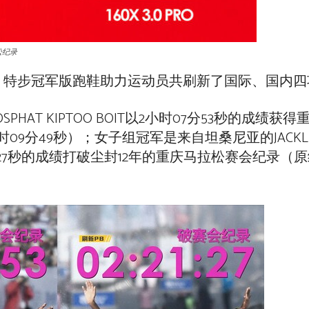
松纪录
松，特步冠军版跑鞋助力运动员共刷新了国际、国内
SPHAT KIPTOO BOIT以2小时07分53秒的成绩
分49秒）；女子组冠军是来自坦桑尼亚的JACKLINE
小时21分27秒的成绩打破尘封12年的重庆马拉松赛会纪录（