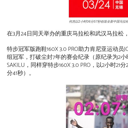
何杰以2小时06分57秒创造全新中国马拉
在3月24日同天举办的重庆马拉松和武汉马拉
特步冠军版跑鞋160X 3.0 PRO助力肯尼亚运动员JO
组冠军，打破尘封7年的赛会纪录（原纪录为2小时09
SAKILU，同样穿特步160X 3.0 PRO，以2
分41秒）。