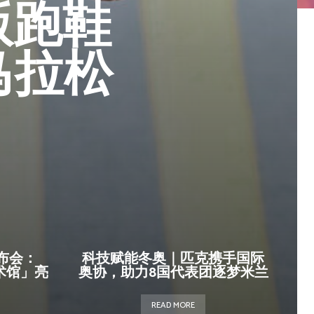
军版跑鞋
马拉松
布会：
科技赋能冬奥｜匹克携手国际
美术馆」亮
奥协，助力8国代表团逐梦米兰
READ MORE