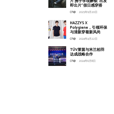
片 携手李现解锁”出发
即出片”假日感穿搭
CFI@
-
2025年9月20日
HAZZYS X
Polygiene，引领环保
与清新穿着新风尚
CFI@
-
2024年4月22日
TÜV莱茵与米兰柏羽
达成战略合作
CFI@
-
2024年6月8日