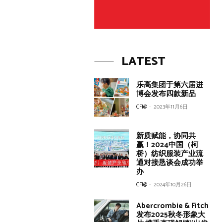
LATEST
乐高集团于第六届进
博会发布四款新品
CFI@
-
2023年11月6日
新质赋能，协同共
赢！2024中国（柯
桥）纺织服装产业流
通对接恳谈会成功举
办
CFI@
-
2024年10月26日
Abercrombie & Fitch
发布2025秋冬形象大