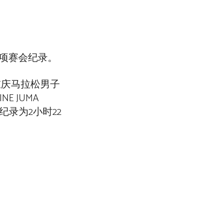
四项赛会纪录。
获得重庆马拉松男子
 JUMA
原纪录为2小时22