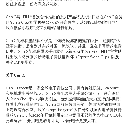
粉丝来说是一份有意义的礼物。”
Gen.G与LIBILLY首次合作推出的系列产品将从7月4日起在Gen.G会员
购Gen.G Crew和零售平台PRIZM开启预售，从7月8日起粉丝们也可
以在微信小程序”虎宝发电站”进行预购。
Gen.G英雄联盟战队不仅是LCK最初达成四连冠的队伍，还拥有MSI
冠军头衔，是名副其实的韩国一流战队，并且一直在书写新的电竞
历史。Gen.G英雄联盟选手们将会身着2024年Gen.G x LIBILLY官方队
服出战即将到来的沙特电子竞技世界杯（Esports World Cup）以及
整个LCK夏季赛。
关于
Gen.G
Gen.G Esports是一家全球电子竞技公司，拥有英雄联盟、Valorant
和绝地求生等的战队。Gen.G由全球最大手游公司Kabam联合创始
人Kevin Chou于2017年8月创立，受到全球粉丝的大力支持的同时引
领着电竞行业新时代。Gen.G目前在韩国首尔、美国洛杉矶和中国
上海设有办公室。以”Change the game”为口号引领国内电子竞技行
业的Gen.G，从2020年开始利用专业电竞俱乐部的优势推出”GGA电
竞训练营”，开启电竞教育计划，培养电子竞技人才。