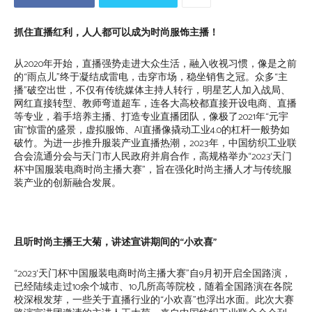
抓住直播红利，人人都可以成为时尚服饰主播！
从2020年开始，直播强势走进大众生活，融入收视习惯，像是之前
的“雨点儿”终于凝结成雷电，击穿市场，稳坐销售之冠。众多“主
播”破空出世，不仅有传统媒体主持人转行，明星艺人加入战局、
网红直接转型、教师弯道超车，连各大高校都直接开设电商、直播
等专业，着手培养主播、打造专业直播团队，像极了2021年“元宇
宙”惊雷的盛景，虚拟服饰、AI直播像撬动工业4.0的杠杆一般势如
破竹。为进一步推升服装产业直播热潮，2023年，中国纺织工业联
合会流通分会与天门市人民政府并肩合作，高规格举办“2023‘天门
杯’中国服装电商时尚主播大赛”，旨在强化时尚主播人才与传统服
装产业的创新融合发展。
且听时尚主播王大菊，讲述宣讲期间的“小欢喜”
“2023‘天门杯’中国服装电商时尚主播大赛”自9月初开启全国路演，
已经陆续走过10余个城市、10几所高等院校，随着全国路演在各院
校深根发芽，一些关于直播行业的“小欢喜”也浮出水面。此次大赛