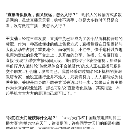
“直播看似很近，但又很远，怎么入行？”
——现代人的购物方式多数
是网购，虽然直播天天看，购物不离手，但是大多数时间只是会
看，没有做过主播，要怎么入行？
王大菊：
经过三年发展，直播带货已经成为了各个品牌机构营销的
标配。作为一种高效便捷的线上售卖方式，直播带货在日常促销与
大促活动中占据了重要地位。而像抖音、小红书、快手这种以兴趣
电商为定位的多元平台之上，从开始的分享、传播、知名度打造，
直接“变现”为带货主播稳固人设。我们跳出行业凌空俯视，那些多
年前挥斥方遒讨论“传统媒体会不会被替代”的文人正在直播间跟你
交个朋友……社会嘛，发展而已。我曾经采访过知名MCN机构的资深
教培专家，他说直播行业并不难入，只要肯努力，人人都能成为优
秀主播。关键是自身敢不敢去尝试去迈出那一步，如果认定将主播
作为未来的职业道路，那么可以说“直播看似很远，其实很近，举
起手机大大方方的展现自己就可以了。”
“我们在天门能获得什么呢？”——
“2023‘天门杯’中国服装电商时尚主
播大赛”的举办地在天门，路演期间，许多同学对天门的服装电商