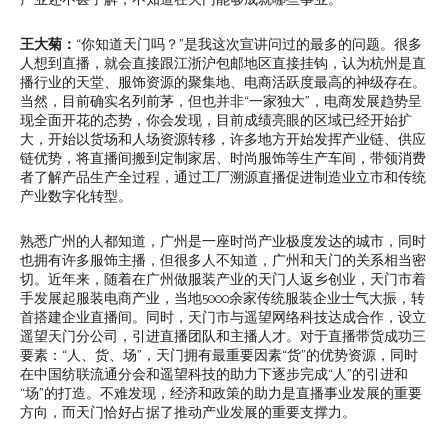
产业还不甚了解，不知道在天门能够成就哪些事业。
王大菊：
“你知道天门吗？”是我这次宣讲问过的最多的问题。很多
人想到直播，就会直接跟江浙沪包邮地区直接挂钩，认为杭州是直
播行业的天堂、服饰资源的聚集地、电商活跃度最高的神级存在。
当然，目前确实名列前茅，但也并非“一家独大”，电商发展趋势呈
现全面开花的态势，你会发现，目前成绩亮眼的区域已经开始扩
大，开始以货场和人场资源转移，许多地方开始发挥产业链、供应
链优势，将直播间搬到定制家居、时尚服饰等生产车间，带领消费
者了解产品生产全过程，通过工厂溯源直播促进制造业立市和传统
产业数字化转型。
熟悉广州的人都知道，广州是一座时尚产业极度发达的城市，同时
也拥有许多服饰主播，但很多人不知道，广州和天门的关系相当密
切。近年来，随着在广州做服装产业的天门人返乡创业，天门市着
手发展起服装电商产业，当地5000余家传统服装企业士气大振，转
首搭建企业直播间。同时，天门市与遥望网络科技达成合作，设立
遥望天门分公司，引进直播团队和主播人才。对于直播带货成功三
要素：“人、货、场”，天门拥有最重要因素“货”的优势资源，同时
在中国纺联流通分会和遥望科技的助力下逐步完成“人”的引进和
“场”的打造。不难发现，经济和政策的助力是直播事业发展的重要
方向，而天门恰好占据了推动产业发展的重要支撑力。