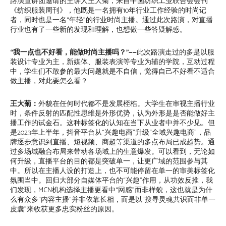
路演宣讲团邀请的主讲人王大菊，来自中国纺织工业联合会会刊
《纺织服装周刊》，他既是一名拥有10年行业工作经验的时尚记
者，同时也是一名“年轻”的行业时尚主播。通过此次路演，对直播
行业也有了一些新的发现和理解，也想做一些答疑解惑。
“我一点也不好看，能做时尚主播吗？”——
此次路演走过的多是以服
装设计专业为主，新媒体、服装表演等专业为辅的学院，互动过程
中，学生们不敢参的最大问题就是不自信，觉得自己不好看不适合
做主播，对此要怎么看？
王大菊：
外貌在任何时代都不是发展桎梏。大学生在审视主播行业
时，条件反射的匹配性思维是外形优势，认为外形是是否能做好主
播工作的试金石。这种标签化的认知在当下从业者中并不少见。但
是2023年上半年，抖音平台从“兴趣电商”升级“全域兴趣电商”，品
牌逐步意识到直播、短视频、商超等渠道的多点布局已成趋势。通
过多场域融合布局来带动各场域上的生意爆发。可以看到，无论如
何升级，直播平台的目的都是突破单一，让更广域的范围参与其
中。所以在主播人设的打造上，也不可能停留在单一的审美标签化
氛围当中。回归大部分自媒体平台的“兴趣”作用，从功效反推，我
们发现，MCN机构选择主播更看中“网感”而非样貌，这也就是为什
么有众多“内容主播”并非依靠长相，而是以“搜寻灵魂共识而非单一
皮囊”来收获更多忠实粉丝的原因。