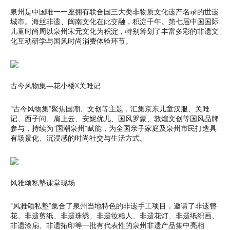
泉州是中国唯一一座拥有联合国三大类非物质文化遗产名录的世遗
城市。海丝非遗、闽南文化在此交融，积淀千年。第七届中国国际
儿童时尚周以泉州宋元文化为积淀，特别筹划了丰富多彩的非遗文
化互动研学与国风时尚消费体验环节。
古今风物集——花小楼X关雎记
“古今风物集”聚焦国潮、文创等主题，汇集京东儿童汉服、关雎
记、西子问、肩上云、安妮优儿、国风罗蒙、敦煌文创等国风品牌
参与，持续为“国潮泉州”赋能，为全国亲子家庭及泉州市民打造具
有场景化、沉浸感的时尚社交与生活方式。
风雅颂私塾课堂现场
“风雅颂私塾”集合了泉州当地特色的非遗手工项目，邀请了非遗簪
花、非遗剪纸、非遗珠绣、非遗妆糕人、非遗花灯、非遗纸织画、
非遗漆扇、非遗拓印等一批有代表性的泉州非遗产品集中亮相