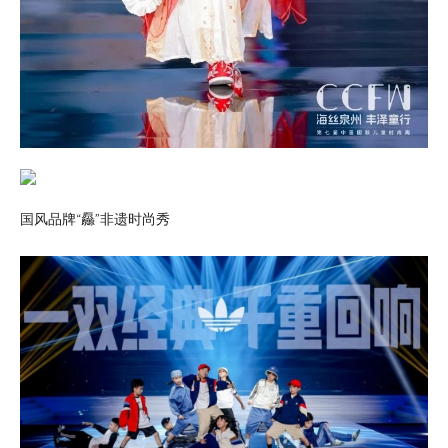
国风品牌“厵”非遗时尚秀