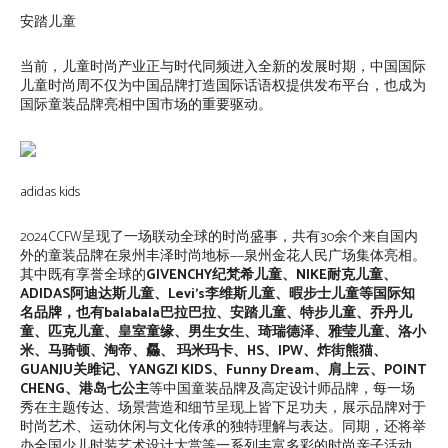
安踏儿童
当前，儿童时尚产业正与时代同频进入全新的发展时期，中国国际
儿童时尚周不仅为中国品牌打造国际话语权提供发布平台，也成为
国际童装品牌亮相中国市场的重要驱动。
adidas kids
2024CCFW呈现了一场联动全球的时尚盛事，共有30余个来自国内
外的童装品牌在泉州丰泽时尚地标——泉州金花人民广场集体亮相。
其中既有享誉全球的
GIVENCHY纪梵希儿童、NIKE耐克儿童、
ADIDAS阿迪达斯儿童、Levi’s李维斯儿童、暇步士儿童等国际知
名品牌，也有balabala巴拉巴拉、安踏儿童、特步儿童、乔丹儿
童、匹克儿童、皇室童缘、男生女生、琦瑞德泽、雅莹儿童、洛小
米、马骑顿、淘帝、厵、 玛米玛卡、HS、IPW、炸街熊猫、
GUANJU关雎记、YANGZI KIDS、Funny Dream、肩上云、POINT
CHENG、港岛七公主
等中国童装品牌及高定设计师品牌，每一场
秀在主题传达、场景营造和细节呈现上皆下足功夫，展示品牌对于
时尚艺术、运动休闲与文化传承的独特理解与表达。同期，还将举
办全国少儿时装艺术设计大赏等一系列丰富多彩的时尚亲子活动。