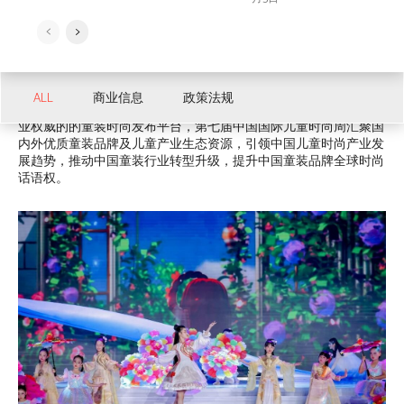
7月28日-8月3日，历时七天的第七届中国国际儿童时尚周，以“海丝
泉州、丰泽童行”为文化脉络，是一场集童装趋势发布、供应链资
ALL
商业信息
政策法规
源对接展、亲子时尚消费于一体的儿童风尚生活盛会。作为国内专
业权威的的童装时尚发布平台，第七届中国国际儿童时尚周汇聚国
内外优质童装品牌及儿童产业生态资源，引领中国儿童时尚产业发
展趋势，推动中国童装行业转型升级，提升中国童装品牌全球时尚
话语权。