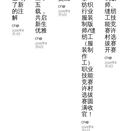
CFI@
-
围评
播
纺织
马从
品牌
速
了新
调样
如何
抒写
造新
许村
五
计师
营销
展诠
与尺
科技
会见
盛典
意总
产业
达
纺织
维为
定义
达
师、
2025年7
CFI@
-
CFI@
-
月29日
审走
行业
淘宝
以高
度……
的注
促产
靠短
鎏光
纪元
选拔
载，
柯桥
IP矩
释育
码策
创新
证好
荣耀
监，
新生
77%
行业
核
内衣
77%
缝纫
2026年8
2026年4
CFI@
-
海丝泉州 丰泽童行
月5日
月30日
进太
服装
跑
端化
解
业链
视频
日记
赛鸣
共启
揭晓
阵发
人定
略，
大会
面料
启幕
首秀
态
的碳
服装
心，
外穿
的碳
工技
2023年11
CFI@
-
CFI@
-
月11日
平鸟
制版
出？
重塑
协同
分成
锣开
新生
布
力
激发
在杭
新高
携李
足迹
制版
共同
融合
足迹
能竞
2026年8
2026年4
CFI@
-
CFI@
-
CFI@
-
CFI@
CFI@
-
-
沿着宋元海丝的历史足迹，探寻花海交织的迷你世界。
月3日
月3日
时尚
师/缝
增长
赚钱
赛 助
优雅
品牌
州临
度
冰
师/缝
推进
新赛
赛许
2026年8
2026年7
2026年5
2026年3
2025年8
CFI@
-
CFI@
-
CFI@
CFI@
-
-
CFI@
-
CFI@
-
月7日
月20日
月9日
月22日
月11日
中心
纫工
逻辑
力许
竞争
平召
冰、
纫工
中国
道
村选
2026年8
2026年5
2026年3
2026年5
2026年7
2026年7
CFI@
CFI@
-
-
CFI@
-
伴随着2024CCFW虚拟代言人花小楼领唱的大型歌舞秀《花与
月3日
月22日
月26日
月20日
月29日
月29日
（服
村服
力
开
胡杏
（服
服装
拔赛
2026年7
2026年8
2026年5
CFI@
CFI@
-
-
CFI@
-
海》，由中国服装协会、泉州市丰泽区人民政府、上海时尚之都促
月24日
月6日
月6日
装制
装产
儿演
装制
产业
开赛
2026年7
2026年5
2026年3
进中心联合主办的第七届中国国际儿童时尚周7月28日在海上丝绸
CFI@
CFI@
-
-
月17日
月22日
月20日
作
业提
绎“无
作
高质
2026年1
2026年7
之路的起点——泉州正式起航。
CFI@
-
月7日
月29日
工）
质升
界优
工）
量升
2026年8
月3日
职业
级
雅”
职业
级
技能
技能
CFI@
-
CFI@
-
CFI@
-
竞赛
竞赛
2026年8
2026年4
2026年1
ALL
运动
面料
月2日
月20日
月26日
许村
许村
ALL
IT信息化
选拔
选拔
赛圆
赛圆
满收
满收
官！
官！
ALL
ALL
女装
产业集群
服装院校
休闲娱乐
流行发布
市场营销
CFI@
-
CFI@
-
秀场发布
百货商场
经营管理
设备
高端论坛
2026年8
2026年8
月5日
月5日