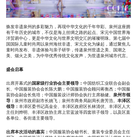
焕发非遗泉州的多彩魅力，再现中华文化的千年华彩。泉州这座拥
有千年历史的城市，不仅是海上丝绸之路的起点、宋元中国世界海
洋贸易中心，更是中华文化与世界文明交汇的璀璨明珠。第七届中
国国际儿童时尚周以泉州海丝非遗、宋元文化为缘起，通过聚焦儿
童时尚发布、非遗体验与亲子研学，传递泉州世遗之美、国潮之
美、烟火之美，为中华优秀传统文化发声，为世遗泉州城市代言。
盛会启幕
出席开幕式的
国家级行业协会主要领导：
中国纺织工业联合会副会
长、中国服装协会会长陈大鹏；中国服装协会顾问蒋衡杰；中国服
装协会副会长焦培；中国服装设计师协会执行主席杨健。
泉州市领
导：
泉州市政府副市长姚飞；泉州市商务局副局长唐芳浩。
丰泽区
领导：
丰泽区委书记高金全、丰泽区政府区长林清伏、丰泽区人大
主任刘烨明、丰泽区政协主席上官蓝波等四套班子领导，以及区直
各单位、各街道主要领导。
出席本次活动的嘉宾：
中国服装协会秘书长、童装专业委员会主任