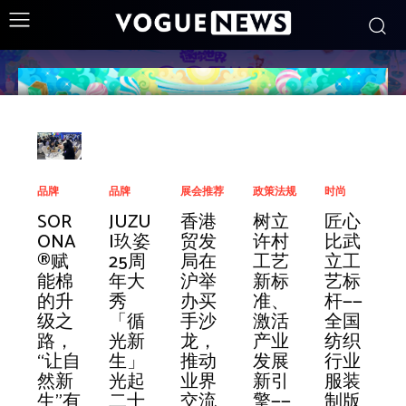
时尚
海丝泉州 丰泽童行 | 第七届CCFW
面料
人物
政策法规
女装
IT信息化
市场营销
品牌
面料
商业信息
流行发布
IT信息化
经营管理
品牌
面料
商业信息
服装院校
IT信息化
高端论坛
展会推荐
面料
商业信息
女装
IT信息化
市场营销
政策法规
面料
商业信息
女装
IT信息化
市场营销
时尚
中国国际儿童时尚周开幕
共探
邓超
树立
快时
力克
2万
SOR
2026
一文
COC
力克
全国
JUZU
设计
即兴
35年
ISPO
锻造
香港
1038
2026
NAE
百世
时尚
树立
索康
赛得
元陌
海柔
时尚
匠心
面料
予登
许村
尚巨
Retvi
家鞋
ONA
“柯桥
看懂
OBE
时尚
纺织
I玖姿
之力
的春
校庆
BEIJI
科技
贸发
款柯
CTGE
RSI任
汇美
行业
许村
尼 X
利与
YOM
闪攀
行业
比武
趋势
纽约
工艺
头收
ews
服企
®赋
优选”
「星
LLA
客户
行业
25周
光耀
天，
＋30
NG
新质
局在
桥面
第五
命国
携手
的可
工艺
SOR
蕉内
O 亮
机器
的可
立工
赋能
时代
新标
缩离
洞
业流
能棉
品牌
选任
亮相
研讨
服装
年大
未来
确定
年赛
2026
力 铸
沪举
料“巅
届纺
际奢
十三
追溯
新标
ONA
达成
相第
人驱
追溯
艺标
产业
广场
准、
场，
察：
程变
的升
对接
务」
2026
会 柬
制版
秀
｜第
的生
事：
：
就品
办买
峰对
织服
牌前
载：
性：
准、
® ｜
战略
五届
动李
性：
杆——
创新
新时
激活
为什
消费
革！
级之
会成
：从
中国
埔寨
师/缝
「循
十一
意：
江西
ALV
牌强
手沙
决”！
装行
设计
数智
企业
激活
演绎
合作
潮汕
宁智
企业
全国
｜中
代杰
产业
么仍
分层
“一件
路，
功举
入门
国际
站——
纫工
光新
届十
巨量
服装
ANO
国路
龙，
2026
业
师
化供
关键
产业
高智
——以
服博
能仓
关键
纺织
CFI@
2024年7月29日
国流
出华
发展
有大
加
事”跑
“让自
办，
到精
时装
开启
职业
生」
佳纺
引擎
学院
N的
2026
推动
“柯桥
“红头
Colin
应链
决策
发展
羊毛
再生
会, 以
储再
决策
行业
行面
人海
新引
量服
剧，
出业
然新
千款
通，
周·海
运动
技能
光起
织面
2026
“双
体型
服装
业界
优选”
船奖”
Jiang
共筑
可影
新引
运动
纤维
品类
升级
可影
服装
料入
外展
擎——
饰黑
中端
务新
生”有
面料
达人
宁，
服智
竞赛
二十
料设
春日
庆”巡
算法
行业
交流
评审
颁奖
为创
服装
响高
擎——
生活
素纤
创新
响高
制版
Facebook
Twitter
Pinterest