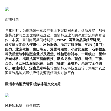
面辅料展
与此同时，为推动泉州童装产业上下游协同创新、焕新发展，加强
童装品牌与全国优质制造企业、面辅料企业间的深度交流和商贸合
作，本届儿童时尚周期间特别举办
2024中国童装品牌供应链展
。
供应链展汇聚
大连隆生、恩硕服饰、浙江万顺服饰、奕玛（厦门）
服饰、北京依橱、佛山峰云、漫露可服饰、小占比服饰、石狮校服
等优质童装制造型企业以及锐堡、维柏思特衬布、一可线业、星华
反光材料、福建抗菌王智能科技、默承龙祥、观点、鸿信、百步、
众合、晋江闽宏服装织造、台隆（福建）新材料、泉州市全众纺
织、凌迪科技、深度思考科技
等面辅料及科技企业等，为泉州及全
国童装品牌拓展供应链资源提供商务对接平台。
激活市场消费引擎 绽放非遗文化光彩
风雅颂私塾——非遗簪花