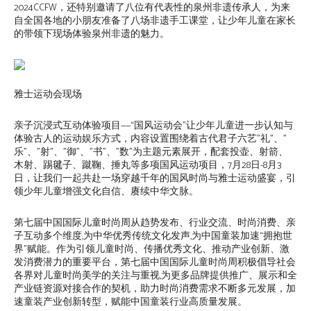
2024CCFW，还特别邀请了八位有代表性的泉州非遗传承人，为来
自全国各地的小朋友准备了八场非遗手工课堂，让少年儿童在家长
的带领下现场体验泉州非遗的魅力。
雅士运动会现场
亲子沉浸式互动体验项目——“国风运动会”让少年儿童进一步认知与
体验古人的运动娱乐方式，内容设置围绕着古代君子六艺”礼”、”
乐”、”射”、”御”、”书”、”数”为主题元素展开，配套投壶、射箭、
木射、踢毽子、蹴鞠、捶丸等多项国风运动项目，7月28日-8月3
日，让我们一起共赴一场穿越千年的国风时尚与雅士运动盛宴，引
领少年儿童增强文化自信、赓续中华文脉。
第七届中国国际儿童时尚周从趋势发布、行业交流、时尚消费、亲
子互动多个维度,为中华优秀传统文化发声,为中国童装加速“拥抱世
界”赋能。作为引领儿童时尚、传播优秀文化、推动产业创新、激
发消费潜力的重要平台，第七届中国国际儿童时尚周积极倡导社会
各界对儿童时尚美学的关注与重视,为更多品牌提供推广、展示和全
产业链资源对接合作的契机，助力时尚消费需求不断多元发展，加
速童装产业创新转型，赋能中国童装行业高质量发展。