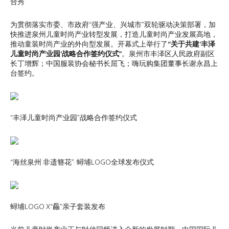
合秀
为贯彻落实市委、市政府“强产业、兴城市”双轮驱动决策部署，加
快推进泉州儿童时尚产业转型发展，打造儿童时尚产业发展高地，
推动童装时尚产业的外向型发展。开幕式上举行了
“关于共建‘丰泽
儿童时尚产业园’战略合作签约仪式”
。泉州市丰泽区人民政府副区
长丁增辉；中国服装协会秘书长屈飞；嗨玩购集团董事长谢永昌上
台签约。
“丰泽儿童时尚产业园”战略合作签约仪式
“海丝泉州 非遗簪花”· 蟳埔LOGO全球发布仪式
蟳埔LOGO X“厵”亲子套装发布