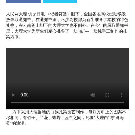
人民网大理7月31日电 （记者符皓）眼下，全国各地高校已陆续发
放录取通知书。在通知书里，不少高校都为新生准备了本校的特色
礼物，在云南苍山脚下的大理大学也不例外。在今年的录取通知书
里，大理大学为新生们精心准备了一块“布”——一块纯手工制作的扎
染方巾。
方巾采用大理当地的白族扎染技艺制作，每块方巾上的图案不
尽相同，有竹子、兰花、蝴蝶……蓝白之间，尽显“大理白”与“洱海
蓝”的浪漫。