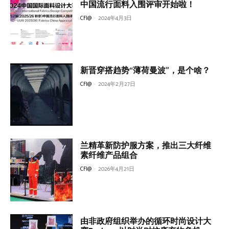
中国流行面料入围评审开始啦！
CFI@
-
2024年4月3日
新晋穿搭趋势“薄荷曼波”，是个啥？
CFI@
-
2024年2月27日
兰精革新防护服方案，推出三大纤维
素纤维产品组合
CFI@
-
2026年4月21日
由非政府组织举办的循环时尚设计大