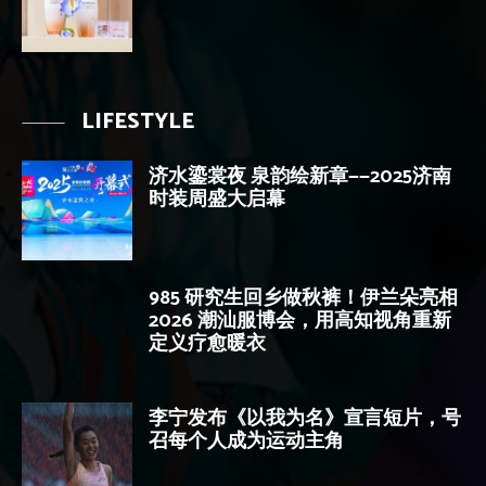
LIFESTYLE
济水鎏裳夜 泉韵绘新章——2025济南
时装周盛大启幕
985 研究生回乡做秋裤！伊兰朵亮相
2026 潮汕服博会，用高知视角重新
定义疗愈暖衣
李宁发布《以我为名》宣言短片，号
召每个人成为运动主角