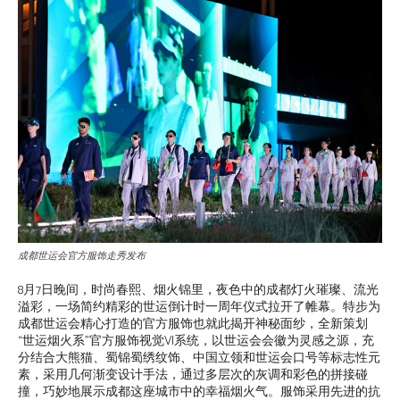
成都世运会官方服饰走秀发布
8月7日晚间，时尚春熙、烟火锦里，夜色中的成都灯火璀璨、流光
溢彩，一场简约精彩的世运倒计时一周年仪式拉开了帷幕。特步为
成都世运会精心打造的官方服饰也就此揭开神秘面纱，全新策划
“世运烟火系”官方服饰视觉VI系统，以世运会会徽为灵感之源，充
分结合大熊猫、蜀锦蜀绣纹饰、中国立领和世运会口号等标志性元
素，采用几何渐变设计手法，通过多层次的灰调和彩色的拼接碰
撞，巧妙地展示成都这座城市中的幸福烟火气。服饰采用先进的抗