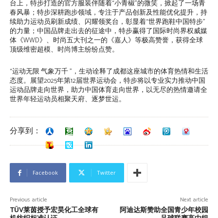
台上，特步打造的官方服装伴随着“小青椒”的微笑，掀起了一场青
春风暴；特步深耕跑步领域，专注于产品创新及性能优化提升，持
续助力运动员刷新成绩、闪耀领奖台，彰显着“世界跑鞋中国特步”
的力量；中国品牌走出去的征途中，特步赢得了国际时尚界权威媒
体《WWD》、时尚五大刊之一的《嘉人》等极高赞誉，获得全球
顶级维密超模、时尚博主纷纷点赞。
“运动无限 气象万千 ”，生动诠释了成都这座城市的体育热情和生活
态度。展望2025年第12届世界运动会，特步将以专业实力推动中国
运动品牌走向世界，助力中国体育走向世界，以无尽的热情邀请全
世界年轻运动员相聚天府、逐梦世运。
分享到：
Facebook
Twitter
Previous article
Next article
TÜV莱茵授予宏昊化工全球有
阿迪达斯赞助全国青少年校园