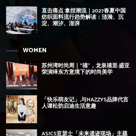
直击痛点 拿捏潮流｜2027春夏中国
纺织面料流行趋势解读：涟漪、沉
淀、潮汐、澎湃
WOMEN
苏州湾时尚周｜“禧”，龙泉禧里·盛亚
荣演绎东方意境下的时尚美学
「快乐萌友记」,与HAZZYS品牌代言
人谭松韵启迪生活意趣
ASICS亚瑟士「未来遗迹现场」主题