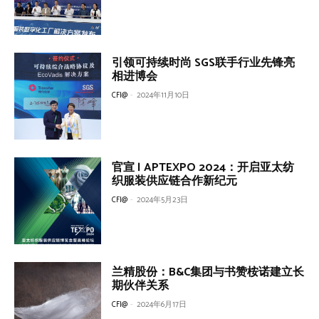
引领可持续时尚 SGS联手行业先锋亮
相进博会
CFI@
-
2024年11月10日
官宣 | APTEXPO 2024：开启亚太纺
织服装供应链合作新纪元
CFI@
-
2024年5月23日
兰精股份：B&C集团与书赞桉诺建立长
期伙伴关系
CFI@
-
2024年6月17日