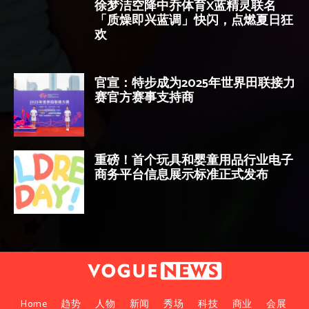
徐梦洁空降中乔体育X蓝精灵联名
「质燥即兴蓝调」快闪，点燃夏日狂
欢
官宣：特步成为2025年世界田联接力
赛官方赛事支持商
重磅！首个玩具和婴童用品行业电子
商务平台信息展示标准正式发布
Home
趋势
人物
新闻
秀场
科技
商业
会展