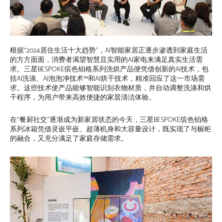
根据“2024居住生活十大趋势”，AI智能家居正逐步渗透到家庭生活
的方方面面，消费者渴望智慧且实用的AI家电来满足真实生活需
求。三星BESPOKE缤色铂格系列洗烘产品便凭借创新的AI技术，包
括AI洗涤、AI泡泡净技术™和AI烘干技术，精准回应了这一市场需
求。这些技术使产品能够智能识别衣物材质，并自动调整洗涤和烘
干程序，为用户带来高效便捷的家居清洁体验。
在“餐厨社交”逐渐成为新家居状态的今天，三星BESPOKE缤色铂格
系列冰箱凭借灵嵌平嵌、超薄机身和大容量设计，既实现了与橱柜
的融合，又充分满足了家庭存储需求。