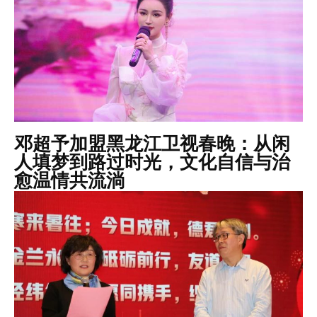
邓超予加盟黑龙江卫视春晚：从闲
人填梦到路过时光，文化自信与治
愈温情共流淌