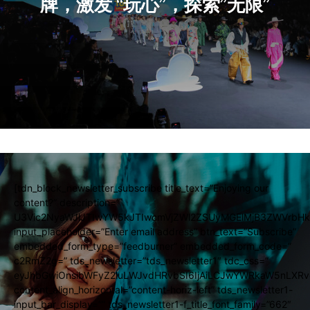
牌，激发 “玩心”，探索”无限”
[tdn_block_newsletter_subscribe title_text=”Enjoying our
content?” description=”
U3Vic2NyaWJlJTIwYW5kJTIwcmVjZWl2ZSUyMGElMjB3ZWVrbHk
input_placeholder=”Enter email address” btn_text=”Subscribe”
embedded_form_type=”feedburner” embedded_form_code=”
c2RmZ2g=” tds_newsletter=”tds_newsletter1″ tdc_css=”
eyJhbGwiOnsibWFyZ2luLWJvdHRvbSI6IjAiLCJwYWRkaW5nLXRvc
content_align_horizontal=”content-horiz-left” tds_newsletter1-
input_bar_display=”” tds_newsletter1-f_title_font_family=”662″