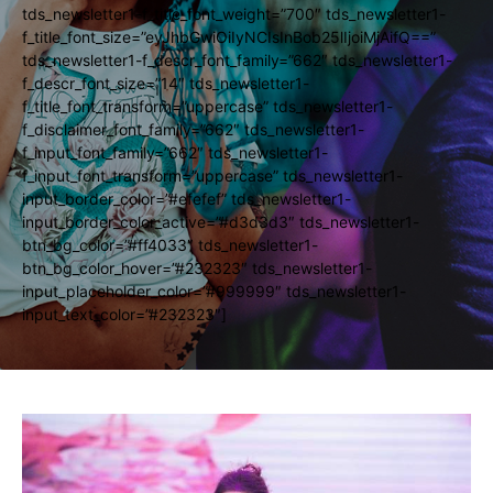
tds_newsletter1-f_title_font_weight=”700″ tds_newsletter1-
f_title_font_size=”eyJhbGwiOiIyNCIsInBob25lIjoiMjAifQ==”
tds_newsletter1-f_descr_font_family=”662″ tds_newsletter1-
f_descr_font_size=”14″ tds_newsletter1-
f_title_font_transform=”uppercase” tds_newsletter1-
f_disclaimer_font_family=”662″ tds_newsletter1-
f_input_font_family=”662″ tds_newsletter1-
f_input_font_transform=”uppercase” tds_newsletter1-
input_border_color=”#efefef” tds_newsletter1-
input_border_color_active=”#d3d3d3″ tds_newsletter1-
btn_bg_color=”#ff4033″ tds_newsletter1-
btn_bg_color_hover=”#232323″ tds_newsletter1-
input_placeholder_color=”#999999″ tds_newsletter1-
input_text_color=”#232323″]