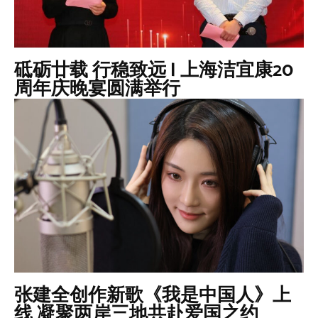
砥砺廿载 行稳致远 | 上海洁宜康20
周年庆晚宴圆满举行
张建全创作新歌《我是中国人》上
线 凝聚两岸三地共赴爱国之约