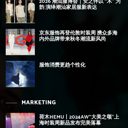
2026 潮汕服博会｜安之伴以 “木” 为
韵 演绎潮汕家居服新表达
京东服饰再登伦敦时装周 携众多海
内外品牌带来秋冬潮流新风尚
服饰消费更趋个性化
MARKETING
荷木HEMU丨2024AW“大美之颂”上
海时装周新品发布完美落幕