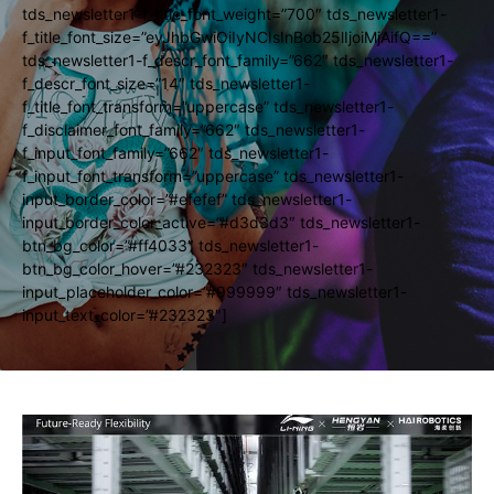
tds_newsletter1-f_title_font_weight=”700″ tds_newsletter1-
f_title_font_size=”eyJhbGwiOiIyNCIsInBob25lIjoiMjAifQ==”
tds_newsletter1-f_descr_font_family=”662″ tds_newsletter1-
f_descr_font_size=”14″ tds_newsletter1-
f_title_font_transform=”uppercase” tds_newsletter1-
f_disclaimer_font_family=”662″ tds_newsletter1-
f_input_font_family=”662″ tds_newsletter1-
f_input_font_transform=”uppercase” tds_newsletter1-
input_border_color=”#efefef” tds_newsletter1-
input_border_color_active=”#d3d3d3″ tds_newsletter1-
btn_bg_color=”#ff4033″ tds_newsletter1-
btn_bg_color_hover=”#232323″ tds_newsletter1-
input_placeholder_color=”#999999″ tds_newsletter1-
input_text_color=”#232323″]