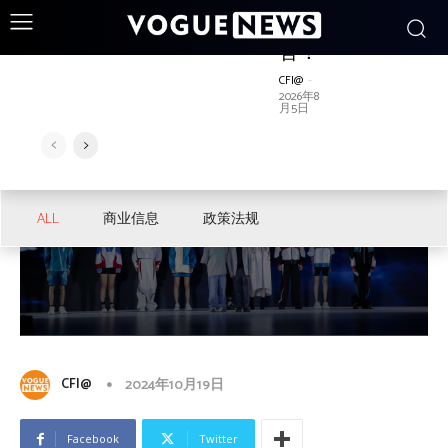
赛圆
赛圆
满收
满收
官！
官！
ALL
ALL
女装
产业集群
服装院校
休闲娱乐
流行发布
市场营销
CFI@
-
CFI@
-
秀场发布
百货商场
经营管理
设备
高端论坛
2026年8
2026年8
月5日
月5日
秀场发布
苏州湾时尚周｜紫晶花·孙德春户外
ALL
商业信息
政策法规
时装发布
CFI@
2024年10月19日
Facebook
Twitter