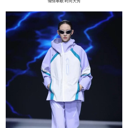
倾情奉献 时尚大秀