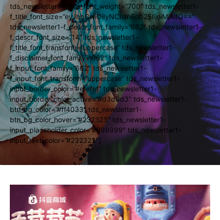
tds_newsletter1-f_title_font_weight=”700″ tds_newsletter1-
f_title_font_size=”eyJhbGwiOiIyNCIsInBob25lIjoiMjAifQ==”
tds_newsletter1-f_descr_font_family=”662″ tds_newsletter1-
f_descr_font_size=”14″ tds_newsletter1-
f_title_font_transform=”uppercase” tds_newsletter1-
f_disclaimer_font_family=”662″ tds_newsletter1-
f_input_font_family=”662″ tds_newsletter1-
f_input_font_transform=”uppercase” tds_newsletter1-
input_border_color=”#efefef” tds_newsletter1-
input_border_color_active=”#d3d3d3″ tds_newsletter1-
btn_bg_color=”#ff4033″ tds_newsletter1-
btn_bg_color_hover=”#232323″ tds_newsletter1-
input_placeholder_color=”#999999″ tds_newsletter1-
input_text_color=”#232323″]