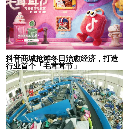
抖音商城抢滩冬日治愈经济，打造
行业首个「毛茸茸节」