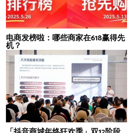
电商发榜啦：哪些商家在618赢得先
机？
「抖音商城年终狂欢季」双12阶段