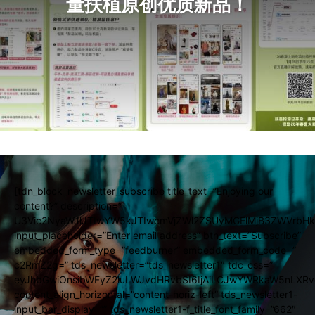
量扶植原创优质新品！
[tdn_block_newsletter_subscribe title_text=”Enjoying our
content?” description=”
U3Vic2NyaWJlJTIwYW5kJTIwcmVjZWl2ZSUyMGElMjB3ZWVrbHk
input_placeholder=”Enter email address” btn_text=”Subscribe”
embedded_form_type=”feedburner” embedded_form_code=”
c2RmZ2g=” tds_newsletter=”tds_newsletter1″ tdc_css=”
eyJhbGwiOnsibWFyZ2luLWJvdHRvbSI6IjAiLCJwYWRkaW5nLXRvc
content_align_horizontal=”content-horiz-left” tds_newsletter1-
input_bar_display=”” tds_newsletter1-f_title_font_family=”662″